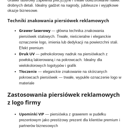
Grawer laserowy zapewnia precyzyjne i trwałe odwzorowanie nawet
drobnych detali. Idealny gadżet na nagrody, jubileusze i wyjątkowe
okazje biznesowe.
Techniki znakowania piersiówek reklamowych
Grawer laserowy
— główna technika znakowania
piersiówek stalowych. Trwałe, nieścieralne i eleganckie
oznaczenie logo, imienia lub dedykacji na powierzchni stali.
Efekt premium
Druk UV
— pełnokolorowy nadruk na piersiówkach z
powłoką lakierowaną i na pokrowcach. Idealny dla
wielokolorowych logotypów i grafik
Tłoczenie
— eleganckie znakowanie na skórzanych
pokrowcach piersiówek — trwałe, wypukłe oznaczenie logo w
materiale
Zastosowania piersiówek reklamowych
z logo firmy
Upominki VIP
— piersiówka z grawerem w pudełku
prezentowym jako prestiżowy prezent dla klientów premium i
partnerów biznesowych