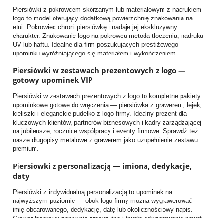
Piersiówki z pokrowcem skórzanym lub materiałowym z nadrukiem
logo to model oferujący dodatkową powierzchnię znakowania na
etui. Pokrowiec chroni piersiówkę i nadaje jej ekskluzywny
charakter. Znakowanie logo na pokrowcu metodą tłoczenia, nadruku
UV lub haftu. Idealne dla firm poszukujących prestiżowego
upominku wyróżniającego się materiałem i wykończeniem.
Piersiówki w zestawach prezentowych z logo —
gotowy upominek VIP
Piersiówki w zestawach prezentowych z logo to kompletne pakiety
upominkowe gotowe do wręczenia — piersiówka z grawerem, lejek,
kieliszki i eleganckie pudełko z logo firmy. Idealny prezent dla
kluczowych klientów, partnerów biznesowych i kadry zarządzającej
na jubileusze, rocznice współpracy i eventy firmowe. Sprawdź też
nasze
długopisy metalowe z grawerem
jako uzupełnienie zestawu
premium.
Piersiówki z personalizacją — imiona, dedykacje,
daty
Piersiówki z indywidualną personalizacją to upominek na
najwyższym poziomie — obok logo firmy można wygrawerować
imię obdarowanego, dedykację, datę lub okolicznościowy napis.