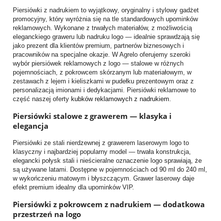
Piersiówki z nadrukiem to wyjątkowy, oryginalny i stylowy gadżet
promocyjny, który wyróżnia się na tle standardowych upominków
reklamowych. Wykonane z trwałych materiałów, z możliwością
eleganckiego graweru lub nadruku logo — idealnie sprawdzają się
jako prezent dla klientów premium, partnerów biznesowych i
pracowników na specjalne okazje. W Agrelo oferujemy szeroki
wybór piersiówek reklamowych z logo — stalowe w różnych
pojemnościach, z pokrowcem skórzanym lub materiałowym, w
zestawach z lejem i kieliszkami w pudełku prezentowym oraz z
personalizacją imionami i dedykacjami. Piersiówki reklamowe to
część naszej oferty
kubków reklamowych z nadrukiem
.
Piersiówki stalowe z grawerem — klasyka i
elegancja
Piersiówki ze stali nierdzewnej z grawerem laserowym logo to
klasyczny i najbardziej popularny model — trwała konstrukcja,
elegancki połysk stali i nieścieralne oznaczenie logo sprawiają, że
są używane latami. Dostępne w pojemnościach od 90 ml do 240 ml,
w wykończeniu matowym i błyszczącym. Grawer laserowy daje
efekt premium idealny dla upominków VIP.
Piersiówki z pokrowcem z nadrukiem — dodatkowa
przestrzeń na logo