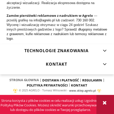
akceptacji wizualizacji. Realizacja ekspresowa dostępna na
życzenie.
Zamów piersiówki reklamowe z nadrukiem w Agrelo
—
prześlij grafikę na
info@agrelo.pl
lub zadzwoń:
730 160 002
.
Wycenę i wizualizację otrzymasz w ciągu 24 godzin! Szukasz
innych prestiżowych gadżetów z logo? Sprawdź
długopisy metalowe
z grawerem
,
kufle reklamowe z nadrukiem
lub
termosy reklamowe z
logo
.
TECHNOLOGIE ZNAKOWANIA
KONTAKT
STRONA GŁOWNA |
|
|
DOSTAWA I PŁATNOŚĆ
REGULAMIN
|
POLITYKA PRYWATNOŚCI
KONTAKT
© 2025 AGRELO - Tomasz Wilisowski -
www.sklep.agrelo.pl
Wszelkie prawa zastrzeżone. Kopiowanie materiałów zawartych na stronie surowo
Strona korzysta z plików cookies w celu realizacji usług i zgodnie z
zabronione!
Polityką Plików Cookies. Możesz określić warunki przechowywania
lub dostępu do plików cookies w Twojej przeglądarce.
Sklep internetowy Shoper.pl