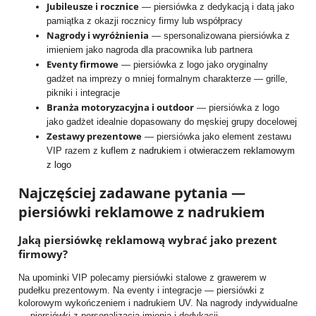
Jubileusze i rocznice
— piersiówka z dedykacją i datą jako
pamiątka z okazji rocznicy firmy lub współpracy
Nagrody i wyróżnienia
— spersonalizowana piersiówka z
imieniem jako nagroda dla pracownika lub partnera
Eventy firmowe
— piersiówka z logo jako oryginalny
gadżet na imprezy o mniej formalnym charakterze — grille,
pikniki i integracje
Branża motoryzacyjna i outdoor
— piersiówka z logo
jako gadżet idealnie dopasowany do męskiej grupy docelowej
Zestawy prezentowe
— piersiówka jako element zestawu
VIP razem z
kuflem z nadrukiem
i
otwieraczem reklamowym
z logo
Najczęściej zadawane pytania —
piersiówki reklamowe z nadrukiem
Jaką piersiówkę reklamową wybrać jako prezent
firmowy?
Na upominki VIP polecamy piersiówki stalowe z grawerem w
pudełku prezentowym. Na eventy i integracje — piersiówki z
kolorowym wykończeniem i nadrukiem UV. Na nagrody indywidualne
— piersiówki z personalizacją imienia i dedykacji.