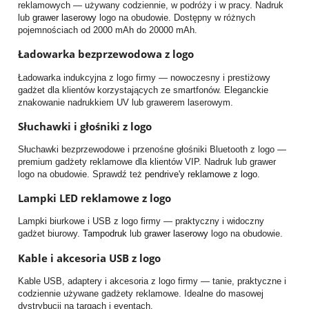
reklamowych — używany codziennie, w podróży i w pracy. Nadruk
lub
grawer laserowy
logo na obudowie. Dostępny w różnych
pojemnościach od 2000 mAh do 20000 mAh.
Ładowarka bezprzewodowa z logo
Ładowarka indukcyjna z logo firmy — nowoczesny i prestiżowy
gadżet dla klientów korzystających ze smartfonów. Eleganckie
znakowanie nadrukkiem UV lub grawerem laserowym.
Słuchawki i głośniki z logo
Słuchawki bezprzewodowe i przenośne głośniki Bluetooth z logo —
premium gadżety reklamowe dla klientów VIP. Nadruk lub grawer
logo na obudowie. Sprawdź też
pendrive'y reklamowe z logo
.
Lampki LED reklamowe z logo
Lampki biurkowe i USB z logo firmy — praktyczny i widoczny
gadżet biurowy.
Tampodruk
lub
grawer laserowy
logo na obudowie.
Kable i akcesoria USB z logo
Kable USB, adaptery i akcesoria z logo firmy — tanie, praktyczne i
codziennie używane gadżety reklamowe. Idealne do masowej
dystrybucji na targach i eventach.