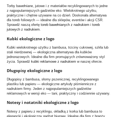
Torby bawełniane, jutowe i z materiałów recyklingowanych to jedne
z najpopularniejszych gadżetów eko. Wielokrotnego użytku,
praktyczne i chętnie używane na co dzień. Doskonała alternatywa
dla toreb foliowych — idealne dla sklepów, eventów i akcji CSR.
Sprawdź naszą ofertę
toreb bawełnianych z nadrukiem
i
toreb
jutowych z nadrukiem
.
Kubki ekologiczne z logo
Kubki wielokrotnego użytku z bambusa, trzciny cukrowej, szkła lub
stali nierdzewnej — ekologiczna alternatywa dla kubków
jednorazowych. Idealne dla firm promujących zrównoważony styl
życia. Sprawdź
kubki reklamowe z nadrukiem
w naszej ofercie.
Długopisy ekologiczne z logo
Długopisy z bambusa, słomy pszenicznej, recyklingowanego
plastiku lub papieru — ekologiczne artykuły piśmiennicze z
nadrukiem firmy. Jeden z najpopularniejszych gadżetów
reklamowych w wersji eko — tani, praktyczny i codziennie używany.
Notesy i notatniki ekologiczne z logo
Notesy z papieru z recyklingu, okładką z korka lub bambusa to
elegancki i ekologiczny gadżet biurowy. Idealne dla firm z branży