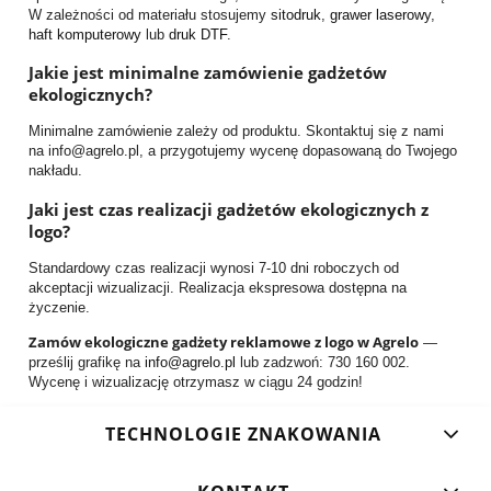
W zależności od materiału stosujemy
sitodruk
,
grawer laserowy
,
haft komputerowy
lub
druk DTF
.
Jakie jest minimalne zamówienie gadżetów
ekologicznych?
Minimalne zamówienie zależy od produktu. Skontaktuj się z nami
na info@agrelo.pl, a przygotujemy wycenę dopasowaną do Twojego
nakładu.
Jaki jest czas realizacji gadżetów ekologicznych z
logo?
Standardowy czas realizacji wynosi 7-10 dni roboczych od
akceptacji wizualizacji. Realizacja ekspresowa dostępna na
życzenie.
Zamów ekologiczne gadżety reklamowe z logo w Agrelo
—
prześlij grafikę na
info@agrelo.pl
lub zadzwoń: 730 160 002.
Wycenę i wizualizację otrzymasz w ciągu 24 godzin!
TECHNOLOGIE ZNAKOWANIA