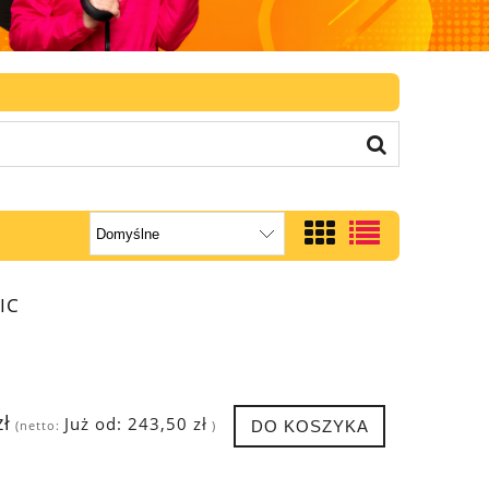
IC
zł
Już od:
243,50 zł
DO KOSZYKA
(netto:
)