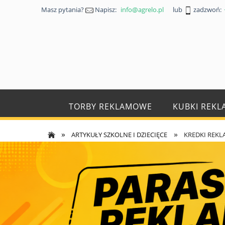
Masz pytania?
Napisz:
info@agrelo.pl
lub
zadzwoń:
TORBY REKLAMOWE
KUBKI REK
»
»
ARTYKUŁY SZKOLNE I DZIECIĘCE
KREDKI REK