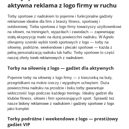
aktywna reklama z logo firmy w ruchu
Torby sportowe z nadrukiem to pojemne i funkcjonalne gadżety
reklamowe idealne dla firm z branży fitness, sportowej i
outdoorowej. Torba sportowa z logo firmy towarzyszy użytkownikowi
na siłowni, na treningach, wyjazdach i zawodach — zapewniając
stałą ekspozycję marki na dużej powierzchni nadruku. W Agrelo
oferujemy szeroki wybór toreb sportowych z logo — torby na
siłownię, podróżne, weekendowe i plecaki sportowe — każda z
pełną personalizacją nadruku lub haftu. Torby sportowe to część
naszej oferty
toreb reklamowych z nadrukiem
.
Torby na siłownię z logo — gadżet dla aktywnych
Pojemne torby na siłownię z logo firmy — z kieszonką na buty,
przegródkami na mokre rzeczy i wygodnym uchwytem. Duża
powierzchnia nadruku na przodzie i boku torby gwarantuje
widoczność logo podczas każdego treningu. Idealny gadżet dla
klubów fitness, siłowni i firm sponsorujących sport. Sprawdź też
nasze
bidony reklamowe z nadrukiem
i
gadżety sportowe z logo
jako komplet.
Torby podróżne i weekendowe z logo — prestiżowy
gadżet VIP