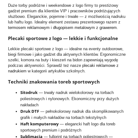
Duże torby podróżne i weekendowe z logo firmy to prestiżowy
gadżet premium dla klientów VIP i pracowników podróżujących
służbowo. Eleganckie, pojemne i trwałe — z możliwością nadruku
lub haftu logo. Idealny element zestawu prezentowego razem z
termosem reklamowym
i
długopisem metalowym z grawerem
.
Plecaki sportowe z logo — lekkie i funkcjonalne
Lekkie plecaki sportowe z logo — idealne na eventy outdoorowe,
biegi firmowe i jako gadżet dla aktywnych klientów. Ergonomiczne
szelki, komora na buty i kieszeń na bidon zapewniają wygodę
podczas aktywności. Sprawdź też nasze
plecaki reklamowe z
nadrukiem
w kategorii artykułów szkolnych.
Techniki znakowania toreb sportowych
Sitodruk
— trwały nadruk wielokolorowy na torbach
poliestrowych i nylonowych. Ekonomiczny przy dużych
nakładach
Druk DTF
— pełnokolorowy nadruk dla skomplikowanych
grafik i małych nakładów na torbach tekstylnych
Haft komputerowy
— elegancki haft logo dla toreb
sportowych premium i podróżnych
Sublimacja
— fullprint na torbach poliestrowych —