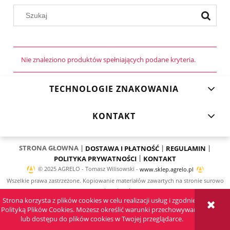
Nie znaleziono produktów spełniających podane kryteria.
TECHNOLOGIE ZNAKOWANIA
KONTAKT
STRONA GŁOWNA |
|
|
DOSTAWA I PŁATNOŚĆ
REGULAMIN
|
POLITYKA PRYWATNOŚCI
KONTAKT
© 2025 AGRELO - Tomasz Wilisowski -
www.sklep.agrelo.pl
Wszelkie prawa zastrzeżone. Kopiowanie materiałów zawartych na stronie surowo
zabronione!
Strona korzysta z plików cookies w celu realizacji usług i zgodnie z
Polityką Plików Cookies. Możesz określić warunki przechowywania
Sklep internetowy Shoper.pl
lub dostępu do plików cookies w Twojej przeglądarce.