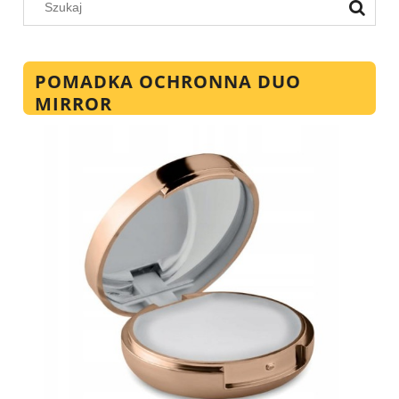
POMADKA OCHRONNA DUO
MIRROR