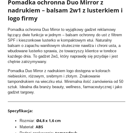
Pomadka ochronna Duo Mirror z
nadrukiem – balsam 2w1 z lusterkiem i
logo firmy
Pomadka ochronna Duo Mirror to wyjątkowy gadżet reklamowy
łączący dwie funkcje w jednym – balsam ochronny do ust z filtrem
SPF i kieszonkowe lusterko w kompaktowym etui. Naturalny
balsam o zapachu waniliowym skutecznie nawilża i chroni usta, a
wbudowane lusterko sprawia, że towarzyszy klientce w torebce
każdego dnia. To gadżet 2w1, który naprawdę się przydaje i jest
chętnie zatrzymywany.
Pomadka Duo Mirror z nadrukiem logo dostępna w kolorach
niebieskim, różowym, srebrnym i złotym. Znakowanie
tampondrukiem na wieczku etui. Minimalna ilość zamówienia od 50
sztuk. Idealna dla branży beauty, wellness, farmaceutycznej i jako
gadżet targowy.
---------------------------------------------------------------------------------------------------
Specyfikacja:
Ø4,8 x 1,6 cm
Rozmiar:
ABS
Materiał: